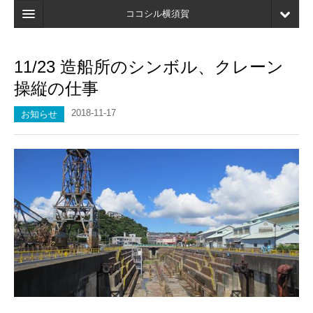
ココシル横須賀
ホーム
11/23 造船所のシンボル、クレーン
検索
操縦の仕事
店舗・施設最新情報
2018-11-17
お知らせ
口コミ
マイページ
ブックマーク