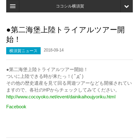
ココシル横須賀
ホーム
●第二海堡上陸トライアルツアー開
検索
始！
店舗・施設最新情報
2018-09-14
横須賀ニュース
口コミ
●第二海堡上陸トライアルツアー開始！
マイページ
ついに上陸できる時が来たっ！( ﾟдﾟ)
ブックマーク
その他の歴史遺産を見て回る周遊ツアーなども開催されてい
ますので、各社のHPからチェックしてみてください。
http://www.cocoyoko.net/event/dainikaihoujyoriku.html
Facebook