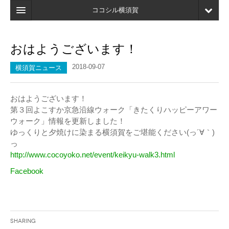
ココシル横須賀
ホーム
おはようございます！
検索
2018-09-07
横須賀ニュース
店舗・施設最新情報
口コミ
おはようございます！
第３回よこすか京急沿線ウォーク「きたくりハッピーアワー
マイページ
ウォーク」情報を更新しました！
ゆっくりと夕焼けに染まる横須賀をご堪能ください(っ´∀｀)
ブックマーク
っ
http://www.cocoyoko.net/event/keikyu-walk3.html
Facebook
Sharing