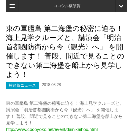
ココシル横須賀
ホーム
東の軍艦島 第二海堡の秘密に迫る！
検索
海上見学クルーズと、講演会「明治
店舗・施設最新情報
首都圏防衛から今〈観光〉へ」 を開
催します！ 普段、間近で見ることの
口コミ
できない第二海堡を船上から見学し
マイページ
よう！
ブックマーク
2018-06-28
横須賀ニュース
東の軍艦島 第二海堡の秘密に迫る！ 海上見学クルーズと、
講演会「明治首都圏防衛から今〈観光〉へ」 を開催しま
す！ 普段、間近で見ることのできない第二海堡を船上から
見学しよう！
http://www.cocoyoko.net/event/dainikaihou.html